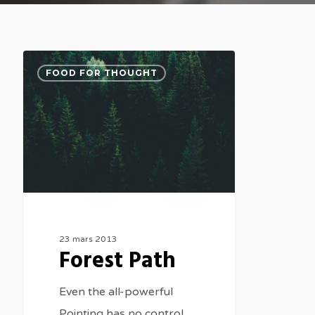
FOOD FOR THOUGHT
23 mars 2013
Forest Path
Even the all-powerful
Pointing has no control