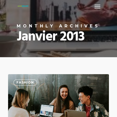
Menu
Skip
to
main
MONTHLY ARCHIVES
content
Janvier 2013
2
FASHION